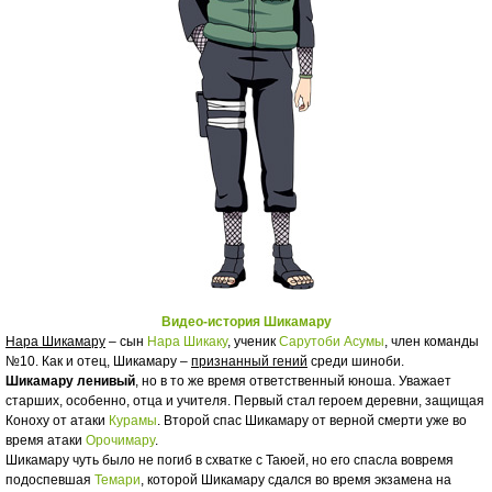
Видео-история Шикамару
Нара Шикамару
– сын
Нара Шикаку
, ученик
Сарутоби Асумы
, член команды
№10. Как и отец, Шикамару –
признанный гений
среди шиноби.
Шикамару ленивый
, но в то же время ответственный юноша. Уважает
старших, особенно, отца и учителя. Первый стал героем деревни, защищая
Коноху от атаки
Курамы
. Второй спас Шикамару от верной смерти уже во
время атаки
Орочимару
.
Шикамару чуть было не погиб в схватке с Таюей, но его спасла вовремя
подоспевшая
Темари
, которой Шикамару сдался во время экзамена на