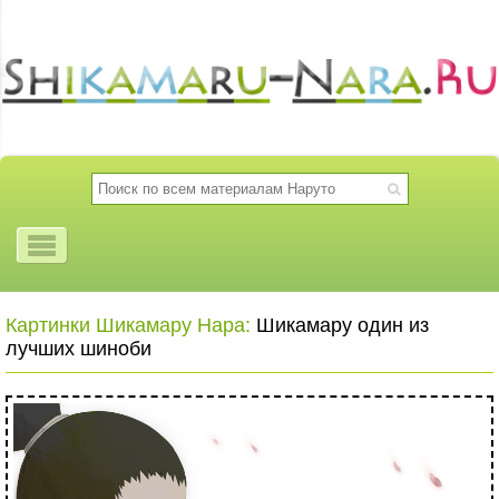
Картинки Шикамару Нара:
Шикамару один из
лучших шиноби