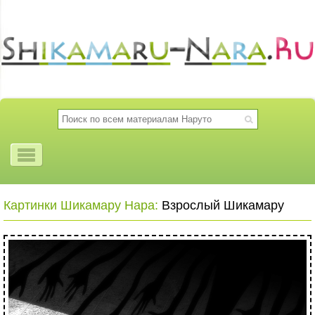
Картинки Шикамару Нара:
Взрослый Шикамару